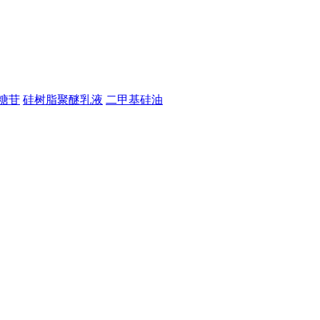
糖苷
硅树脂聚醚乳液
二甲基硅油