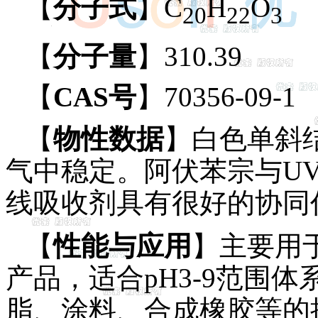
【
分子式
】C
H
O
20
22
3
【
分子量
】310.39
【
CAS号
】70356-09-1
【
物性数据
】白色单斜
气中稳定。阿伏苯宗与UV-5
线吸收剂具有很好的协同
【
性能与应用
】主要用
产品，适合pH3-9范围
脂、涂料、合成橡胶等的