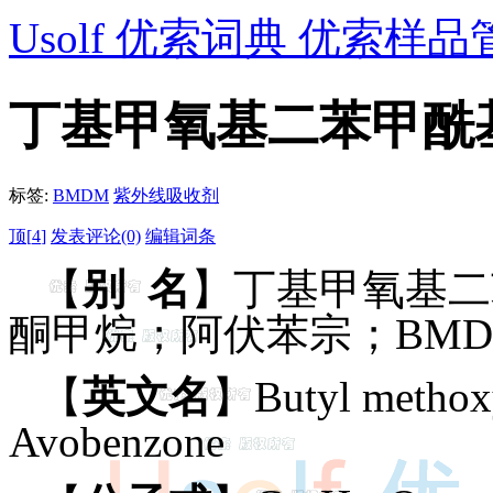
Usolf 优索词典 优索样品
丁基甲氧基二苯甲酰
标签:
BMDM
紫外线吸收剂
顶[
4
]
发表评论(0)
编辑词条
【
别 名
】丁基甲氧基二
酮甲烷；阿伏苯宗；BMD
【
英文名
】Butyl methoxy
Avobenzone