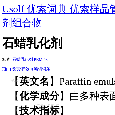
Usolf 优索词典 优索样品
剂组合物
石蜡乳化剂
标签:
石蜡乳化剂
PEM-58
顶[
3
]
发表评论(0)
编辑词条
【
英文名
】Paraffin emuls
【
化学成分
】由多种表
【
技术指标
】