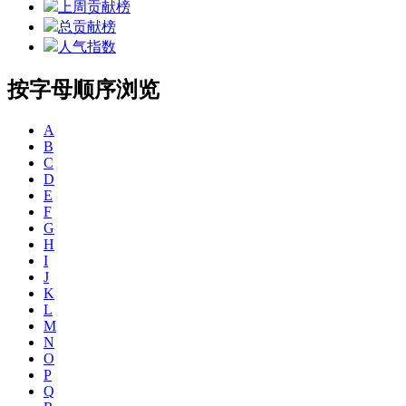
上周贡献榜
总贡献榜
人气指数
按字母顺序浏览
A
B
C
D
E
F
G
H
I
J
K
L
M
N
O
P
Q