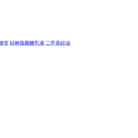
糖苷
硅树脂聚醚乳液
二甲基硅油