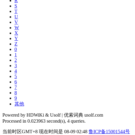
R
S
T
U
V
W
X
Y
Z
0
1
2
3
4
5
6
7
8
9
其他
Powered by HDWiKi & Usolf |
优索词典 usolf.com
Processed in 0.023963 second(s), 4 queries.
当前时区GMT+8 现在时间是 08-09 02:48
鲁ICP备15001544号