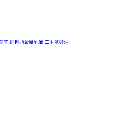
糖苷
硅树脂聚醚乳液
二甲基硅油