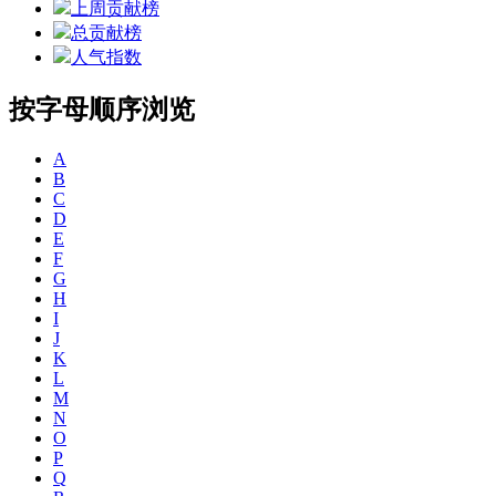
上周贡献榜
总贡献榜
人气指数
按字母顺序浏览
A
B
C
D
E
F
G
H
I
J
K
L
M
N
O
P
Q