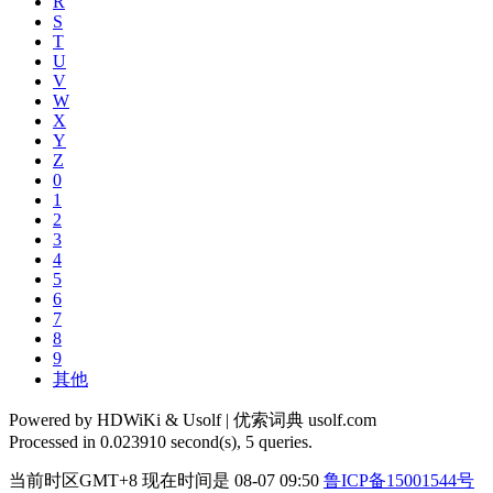
R
S
T
U
V
W
X
Y
Z
0
1
2
3
4
5
6
7
8
9
其他
Powered by HDWiKi & Usolf |
优索词典 usolf.com
Processed in 0.023910 second(s), 5 queries.
当前时区GMT+8 现在时间是 08-07 09:50
鲁ICP备15001544号