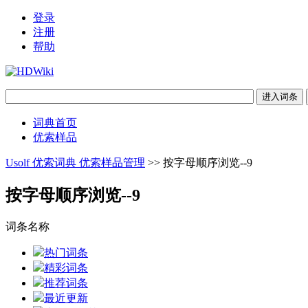
登录
注册
帮助
词典首页
优索样品
Usolf 优索词典 优索样品管理
>> 按字母顺序浏览--9
按字母顺序浏览--9
词条名称
热门词条
精彩词条
推荐词条
最近更新