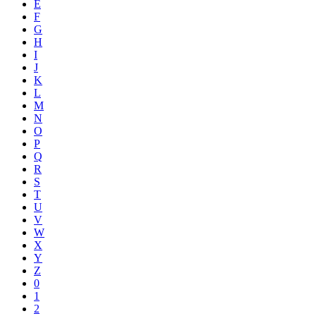
E
F
G
H
I
J
K
L
M
N
O
P
Q
R
S
T
U
V
W
X
Y
Z
0
1
2