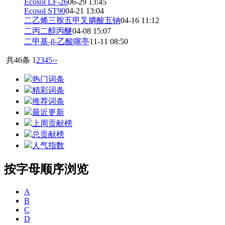
Ecosol LF-26
06-29 13:45
Ecosol ST90
04-21 13:04
二乙烯三胺五甲叉膦酸五钠
04-16 11:12
二丙二醇丙醚
04-08 15:07
二甲基-β-乙酸噻亭
11-11 08:50
共46条
1
2
3
4
5
››
热门词条
精彩词条
推荐词条
最近更新
上周贡献榜
总贡献榜
人气指数
按字母顺序浏览
A
B
C
D