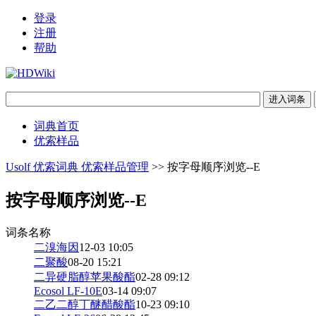
登录
注册
帮助
词典首页
优索样品
Usolf 优索词典 优索样品管理
>> 按字母顺序浏览--E
按字母顺序浏览--E
词条名称
二溴海因
12-03 10:05
二聚酸
08-20 15:21
二异硬脂醇苹果酸酯
02-28 09:12
Ecosol LF-10E
03-14 09:07
二乙二醇丁醚醋酸酯
10-23 09:10