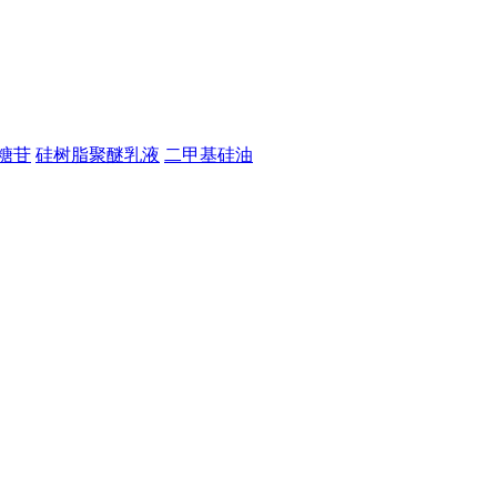
糖苷
硅树脂聚醚乳液
二甲基硅油